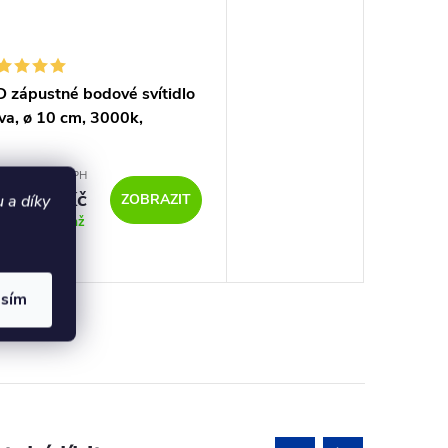
 zápustné bodové svítidlo
va, ø 10 cm, 3000k,
R<19
8,26 Kč bez DPH
994,40 Kč
 a díky
ZOBRAZIT
tupnost 14 až
dní
asím