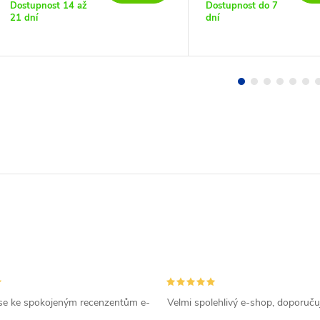
Dostupnost 14 až
Dostupnost do 7
21 dní
dní
se ke spokojeným recenzentům e-
Velmi spolehlivý e-shop, doporučuj