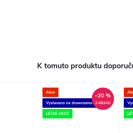
K tomuto produktu doporuču
Akce
Ak
–20 %
Vystaveno na showroomu
Vy
2 493 Kč
LETNÍ AKCE
LE