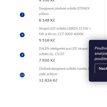
4 330 Kč
Designové závěsné svítidlo STONEX
⌀30cm
6 148 Kč
Stropní LED svítidlo LISBOA 31,5W +
5W, ø 40 cm, CCT 3000-4000K
5 516 Kč
Použív
DALEN inteligentní eco LED stropní
analýz
svítidlo DL-C515T
použite
7 930 Kč
Nast
Závěsné designové svítidlo Aurelia 1,
zlaté, ø 80cm
11 824 Kč