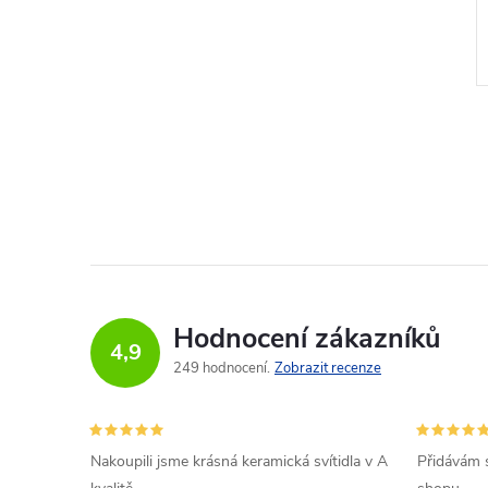
o 7
Dostupnost do 7
dní
Hodnocení zákazníků
4,9
249 hodnocení
Zobrazit recenze
Nakoupili jsme krásná keramická svítidla v A
Přidávám 