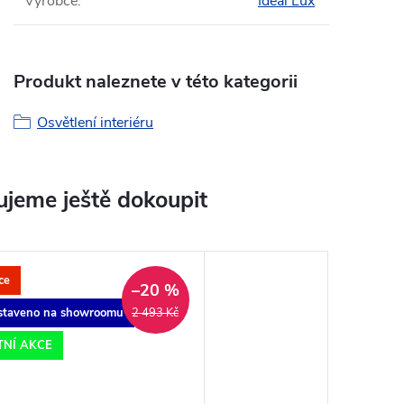
Výrobce
:
Ideal Lux
Produkt naleznete v této kategorii
Osvětlení interiéru
jeme ještě dokoupit
ce
–20 %
staveno na showroomu
2 493 Kč
TNÍ AKCE