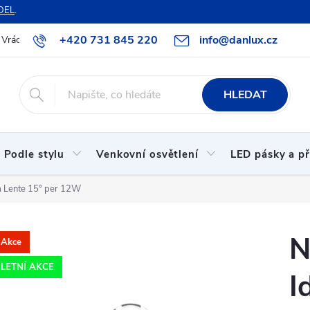
DEL
.
+420 731 845 220
info@danlux.cz
Vrácení zboží a reklamace
O nás
B2B spolupráce
Hodnoc
HLEDAT
Podle stylu
Venkovní osvětlení
LED pásky a př
a Lente 15° per 12W
N
Akce
LETNÍ AKCE
I