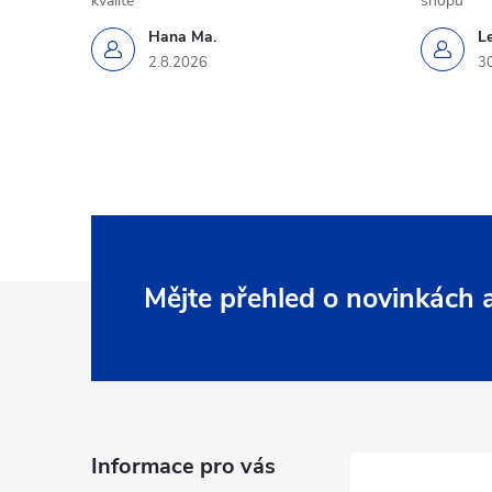
kvalitě
shopu
Hana Ma.
L
2.8.2026
3
Z
Mějte přehled o novinkách
á
p
a
Informace pro vás