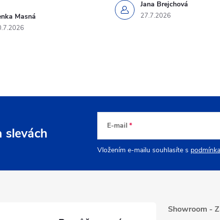
Jana Brejchová
27.7.2026
enka Masná
0.7.2026
E-mail
a slevách
Vložením e-mailu souhlasíte s
podmínka
Showroom - Z