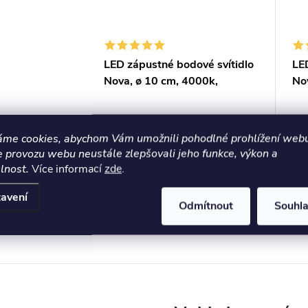
LED zápustné bodové svítidlo
LED
Nova, ø 10 cm, 4000k,
No
UGR<19
UG
1 648,26 Kč bez DPH
1 64
1 994,40 Kč
1 
áme cookies, abychom Vám umožnili pohodlné prohlížení webu
ZOBRAZIT
e provozu webu neustále zlepšovali jeho funkce, výkon a
Dostupnost 14 až
Dos
21 dní
21 
lnost.
Více informací
zde
.
avení
Odmítnout
Souhl