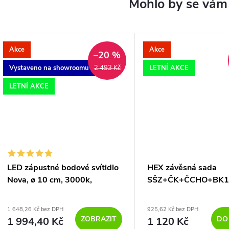
Akce
Akce
–20 %
Vystaveno na showroomu
LETNÍ AKCE
2 493 Kč
LETNÍ AKCE
LED zápustné bodové svítidlo
HEX závěsná sada
Nova, ø 10 cm, 3000k,
SŠZ+ČK+ČCHO+BK1
UGR<19
E27 28W - RED - DE
RENDL
1 648,26 Kč bez DPH
925,62 Kč bez DPH
ZOBRAZIT
DO
1 994,40 Kč
1 120 Kč