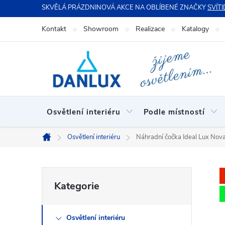
Přejít
SKVĚLÁ PRÁZDNINOVÁ AKCE NA OBLÍBENÉ ZNAČKY
SVÍTI
na
Kontakt
Showroom
Realizace
Katalogy
obsah
Osvětlení interiéru
Podle místností
Osvětlení interiéru
Náhradní čočka Ideal Lux Nov
Domů
P
Přeskočit
Kategorie
kategorie
o
Osvětlení interiéru