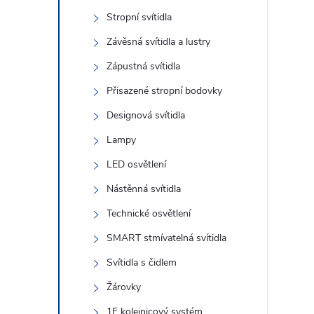
s
Stropní svítidla
t
Závěsná svítidla a lustry
r
Zápustná svítidla
Přisazené stropní bodovky
a
Designová svítidla
n
Lampy
LED osvětlení
n
Nástěnná svítidla
í
Technické osvětlení
SMART stmívatelná svítidla
p
Svítidla s čidlem
a
Žárovky
1F kolejnicový systém