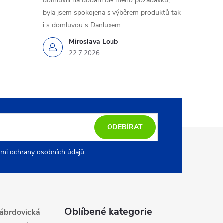
domluvili na dodání dle mého požadavku,
byla jsem spokojena s výběrem produktů tak
i s domluvou s Danluxem
Miroslava Loub
22.7.2026
ODEBÍRAT
mi ochrany osobních údajů
Oblíbené kategorie
ábrdovická