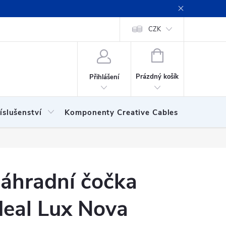
ení obchodu
Obchodní podmínky
Podmínky ochrany osobních
CZK
NÁKUPNÍ
KOŠÍK
Prázdný košík
Přihlášení
íslušenství
Komponenty Creative Cables
Show
áhradní čočka
deal Lux Nova