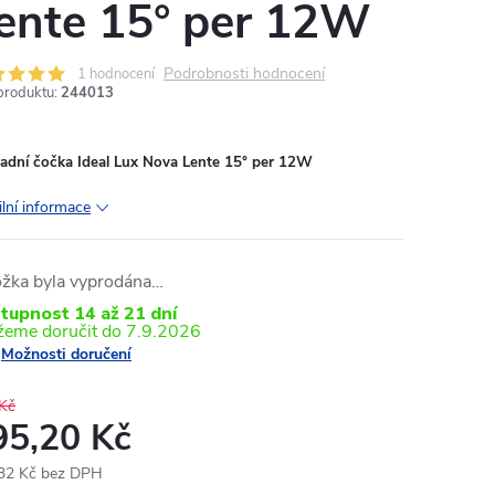
ente 15° per 12W
Podrobnosti hodnocení
1 hodnocení
produktu:
244013
adní čočka Ideal Lux Nova Lente 15° per 12W
ilní informace
ožka byla vyprodána…
tupnost 14 až 21 dní
7.9.2026
Možnosti doručení
Kč
95,20 Kč
32 Kč bez DPH