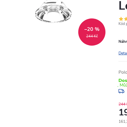
L
Kód 
–20 %
244 Kč
Náhr
Deta
Pol
Dos
244 
1
161,