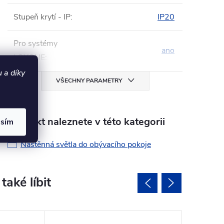
Stupeň krytí - IP
:
IP20
Pro systémy
ano
LOXONE
:
 a díky
VŠECHNY PARAMETRY
Produkt naleznete v této kategorii
asím
Nástěnná světla do obývacího pokoje