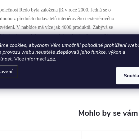
polečnost Redo byla založena již v roce 2000. Jedná se o
ednoho z předních dodavatelů interiérového i exteriérového
světlení. V nabídce má více jak 4000 produktů. Zabývá se
aké vývojem a výzkumem nových technologií pro osvětlení.
áme cookies, abychom Vám umožnili pohodlné prohlížení webu
e provozu webu neustále zlepšovali jeho funkce, výkon a
lnost.
Více informací
zde
.
avení
Souhl