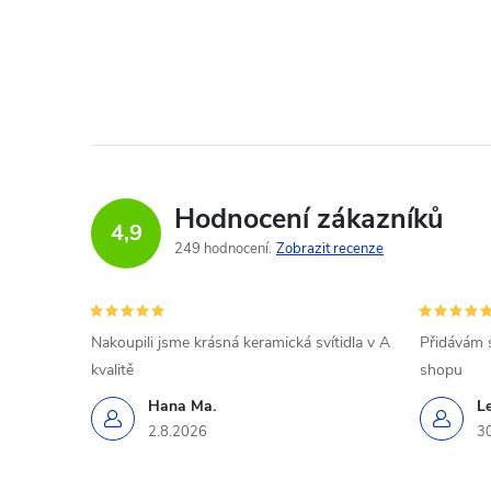
Hodnocení zákazníků
4,9
249 hodnocení
Zobrazit recenze
Nakoupili jsme krásná keramická svítidla v A
Přidávám 
kvalitě
shopu
Hana Ma.
L
2.8.2026
3