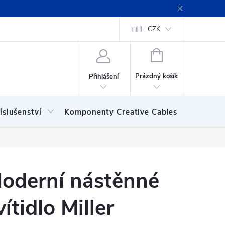
ení obchodu
Obchodní podmínky
Podmínky ochrany osobních
CZK
NÁKUPNÍ
KOŠÍK
Prázdný košík
Přihlášení
íslušenství
Komponenty Creative Cables
Show
oderní nástěnné
vítidlo Miller