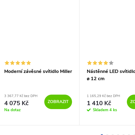
Moderní závěsné svítidlo Miller
Nástěnné LED svítidl
ø 12 cm
3 367,77 Kč bez DPH
1 165,29 Kč bez DPH
ZOBRAZIT
Z
4 075 Kč
1 410 Kč
Na dotaz
Skladem
4 ks