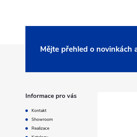
Z
Mějte přehled o novinkách
á
p
a
Informace pro vás
t
Kontakt
Showroom
í
Realizace