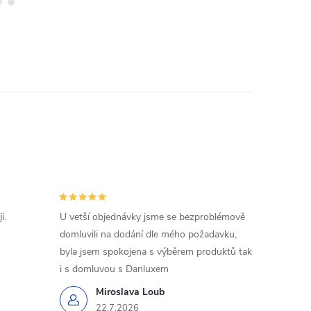
i.
U vetší objednávky jsme se bezproblémově
domluvili na dodání dle mého požadavku,
byla jsem spokojena s výběrem produktů tak
i s domluvou s Danluxem
Miroslava Loub
22.7.2026