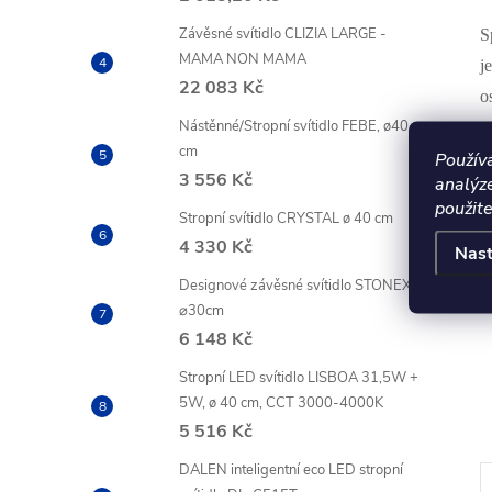
Závěsné svítidlo CLIZIA LARGE -
S
MAMA NON MAMA
j
22 083 Kč
o
Nástěnné/Stropní svítidlo FEBE, ø40
t
cm
Použív
3 556 Kč
analýz
použite
Stropní svítidlo CRYSTAL ø 40 cm
4 330 Kč
Nast
Designové závěsné svítidlo STONEX
⌀30cm
6 148 Kč
Stropní LED svítidlo LISBOA 31,5W +
5W, ø 40 cm, CCT 3000-4000K
5 516 Kč
DALEN inteligentní eco LED stropní