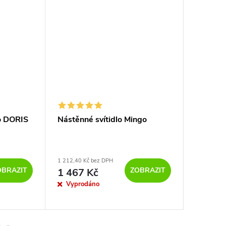
Akce
LETNÍ A
o DORIS
Nástěnné svítidlo Mingo
Nástěnn
1 212,40 Kč bez DPH
2 776,86 K
OBRAZIT
ZOBRAZIT
1 467 Kč
3 360
Vyprodáno
Dostupno
pracovníc