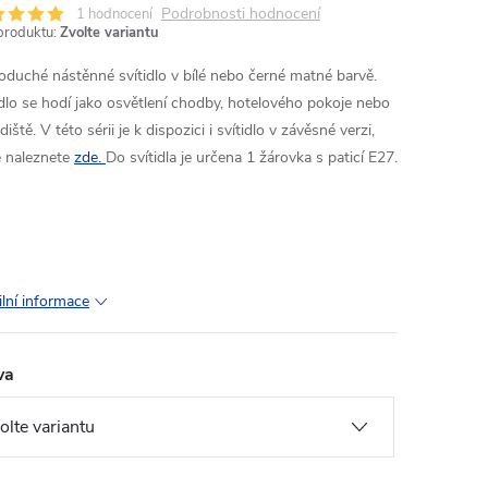
Podrobnosti hodnocení
1 hodnocení
produktu:
Zvolte variantu
oduché nástěnné svítidlo v bílé nebo černé matné barvě.
idlo se hodí jako osvětlení chodby, hotelového pokoje nebo
iště. V této sérii je k dispozici i svítidlo v závěsné verzi,
é naleznete
zde.
Do svítidla je určena 1 žárovka s paticí E27.
ilní informace
va