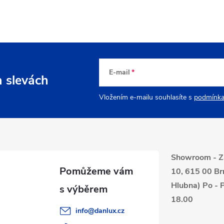
E-mail
a slevách
Vložením e-mailu souhlasíte s
podmínka
Showroom - Z
10, 615 00 Br
Hlubna) Po - P
18.00
info
@
danlux.cz