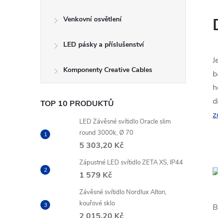
Venkovní osvětlení
LED pásky a příslušenství
J
Komponenty Creative Cables
b
h
d
TOP 10 PRODUKTŮ
z
LED Závěsné svítidlo Oracle slim
round 3000k, Ø 70
5 303,20 Kč
Zápustné LED svítidlo ZETA XS, IP44
1 579 Kč
Závěsné svítidlo Nordlux Alton,
kouřové sklo
B
2 015,20 Kč