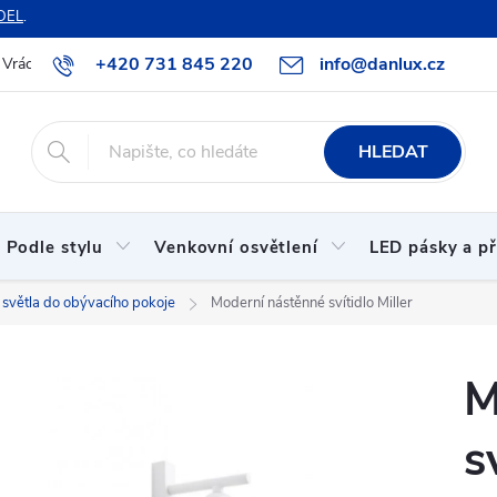
DEL
.
+420 731 845 220
info@danlux.cz
Vrácení zboží a reklamace
O nás
B2B spolupráce
Hodnoc
HLEDAT
Podle stylu
Venkovní osvětlení
LED pásky a př
světla do obývacího pokoje
Moderní nástěnné svítidlo Miller
M
s