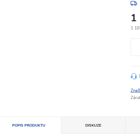
1
1 10
Měr
cena
Znač
Záru
POPIS PRODUKTU
DISKUZE