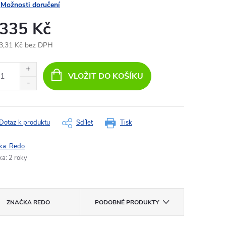
Možnosti doručení
 335 Kč
3,31 Kč bez DPH
ná
:
VLOŽIT DO KOŠÍKU
Dotaz k produktu
Sdílet
Tisk
ka:
Redo
ka
:
2 roky
ZNAČKA
REDO
PODOBNÉ PRODUKTY