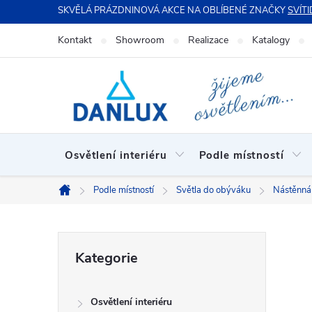
Přejít
SKVĚLÁ PRÁZDNINOVÁ AKCE NA OBLÍBENÉ ZNAČKY
SVÍTI
na
Kontakt
Showroom
Realizace
Katalogy
obsah
Osvětlení interiéru
Podle místností
Podle místností
Světla do obýváku
Nástěnná 
Domů
P
Přeskočit
Kategorie
kategorie
o
Osvětlení interiéru