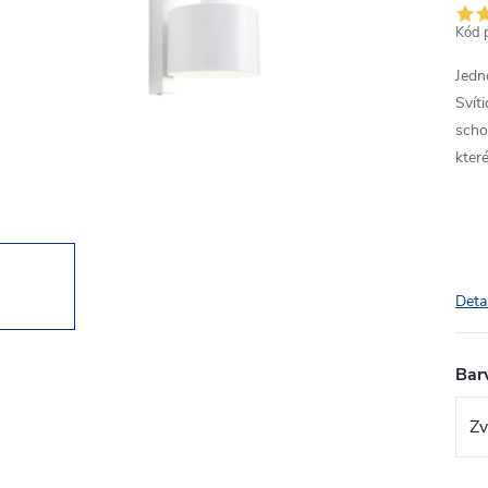
Kód 
Jedn
Svít
schod
kter
Deta
Bar