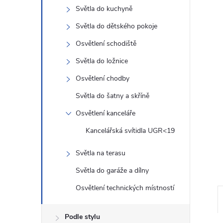
n
Světla do kuchyně
e
Světla do dětského pokoje
Osvětlení schodiště
l
Světla do ložnice
Osvětlení chodby
Světla do šatny a skříně
Osvětlení kanceláře
Kancelářská svítidla UGR<19
Světla na terasu
Světla do garáže a dílny
Osvětlení technických místností
Podle stylu