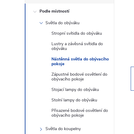
s
Podle místností
t
Světla do obýváku
r
Stropní svítidla do obýváku
a
Lustry a závěsná svítidla do
obýváku
n
Nástěnná světla do obývacího
pokoje
n
Zápustné bodové osvětlení do
obývacího pokoje
í
Stojací lampy do obýváku
Stolní lampy do obýváku
p
Přisazené bodové osvětlení do
obývacího pokoje
a
Světla do koupelny