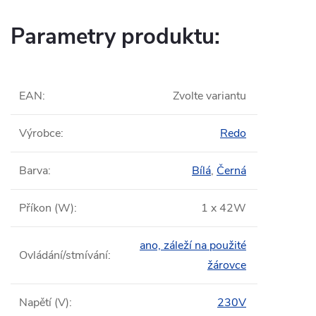
Parametry produktu:
EAN
:
Zvolte variantu
Výrobce
:
Redo
Barva
:
Bílá
,
Černá
Příkon (W)
:
1 x 42W
ano, záleží na použité
Ovládání/stmívání
:
žárovce
Napětí (V)
:
230V