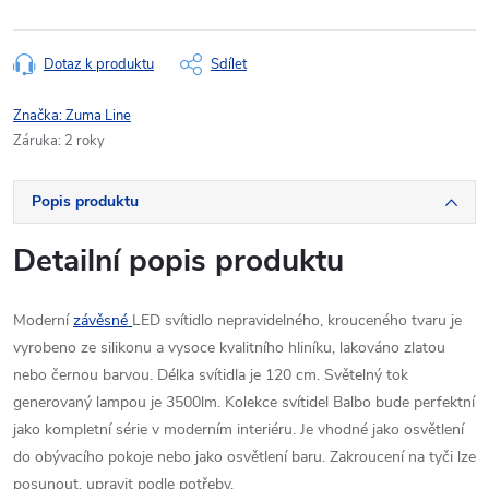
Dotaz k produktu
Sdílet
Značka:
Zuma Line
Záruka
:
2 roky
Popis produktu
Detailní popis produktu
Moderní
závěsné
LED svítidlo nepravidelného, krouceného tvaru ​je
vyrobeno ze silikonu a vysoce kvalitního hliníku, lakováno zlatou
nebo černou barvou. Délka svítidla je 120 cm. Světelný tok
generovaný lampou je 3500lm. Kolekce svítidel Balbo bude perfektní
jako kompletní série v moderním interiéru. Je vhodné jako osvětlení
do obývacího pokoje nebo jako osvětlení baru. Zakroucení na tyči lze
posunout, upravit podle potřeby.