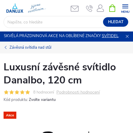
Přejít
NÁKUPNÍ
KOŠÍK
na
obsah
HLEDAT
SKVĚLÁ PRÁZDNINOVÁ AKCE NA OBLÍBENÉ ZNAČKY
SVÍTIDEL
.
Závěsná svítidla nad stůl
Luxusní závěsné svítidlo
Danalbo, 120 cm
Podrobnosti hodnocení
8 hodnocení
Kód produktu:
Zvolte variantu
Akce