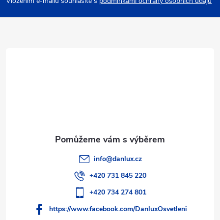
p
Vložením e-mailu souhlasíte s
podmínkami ochrany osobních údajů
a
t
í
info
@
danlux.cz
+420 731 845 220
+420 734 274 801
https://www.facebook.com/DanluxOsvetleni