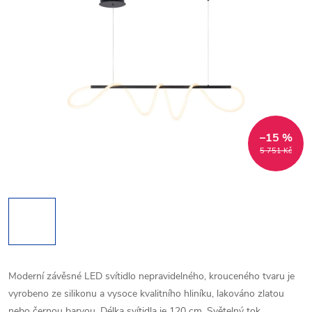
–15 %
5 751 Kč
Moderní závěsné LED svítidlo nepravidelného, krouceného tvaru ​je
vyrobeno ze silikonu a vysoce kvalitního hliníku, lakováno zlatou
nebo černou barvou. Délka svítidla je 120 cm. Světelný tok