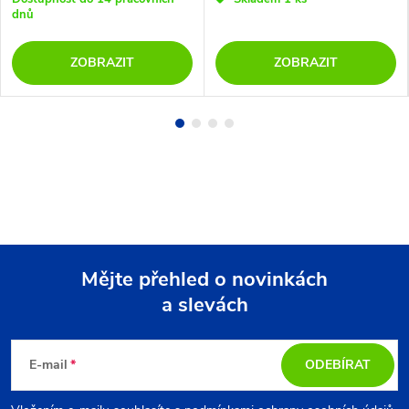
dnů
ZOBRAZIT
ZOBRAZIT
Mějte přehled o novinkách
a slevách
Z
á
E-mail
ODEBÍRAT