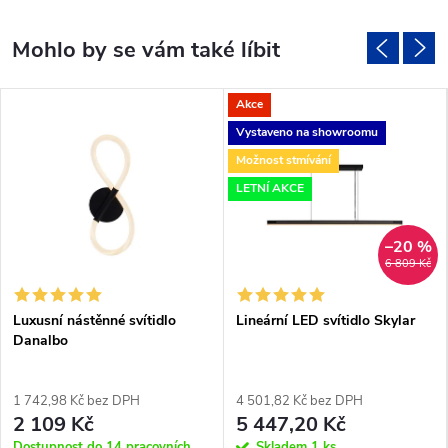
Akce
Vystaveno na showroomu
Možnost stmívání
LETNÍ AKCE
–20 %
6 809 Kč
Luxusní nástěnné svítidlo
Lineární LED svítidlo Skylar
Danalbo
1 742,98 Kč bez DPH
4 501,82 Kč bez DPH
2 109 Kč
5 447,20 Kč
Dostupnost do 14 pracovních
Skladem
1 ks