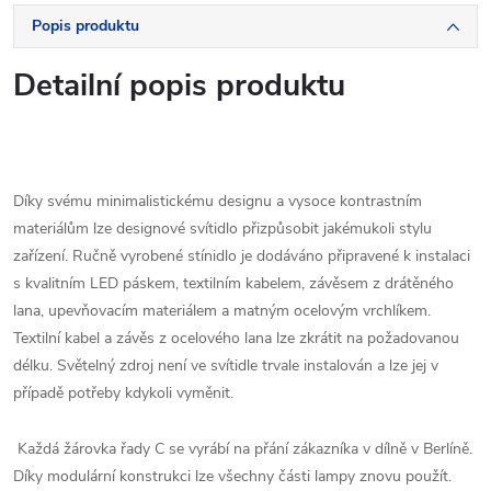
Popis produktu
Detailní popis produktu
Díky svému minimalistickému designu a vysoce kontrastním
materiálům lze designové svítidlo přizpůsobit jakémukoli stylu
zařízení. Ručně vyrobené stínidlo je dodáváno připravené k instalaci
s kvalitním LED páskem, textilním kabelem, závěsem z drátěného
lana, upevňovacím materiálem a matným ocelovým vrchlíkem.
Textilní kabel a závěs z ocelového lana lze zkrátit na požadovanou
délku. Světelný zdroj není ve svítidle trvale instalován a lze jej v
případě potřeby kdykoli vyměnit.
Každá žárovka řady C se vyrábí na přání zákazníka v dílně v Berlíně.
Díky modulární konstrukci lze všechny části lampy znovu použít.