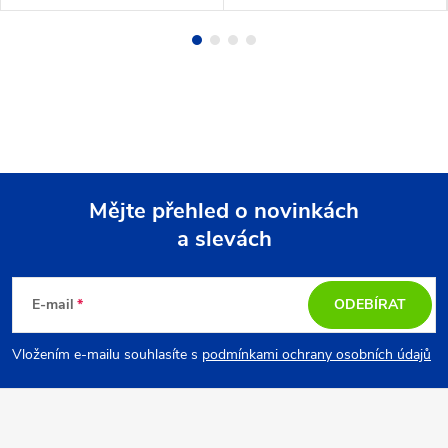
Mějte přehled o novinkách
a slevách
Z
á
E-mail
ODEBÍRAT
p
Vložením e-mailu souhlasíte s
podmínkami ochrany osobních údajů
a