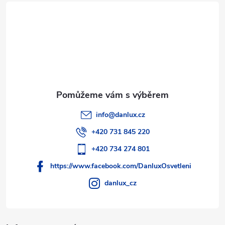
t
í
info
@
danlux.cz
+420 731 845 220
+420 734 274 801
https://www.facebook.com/DanluxOsvetleni
danlux_cz