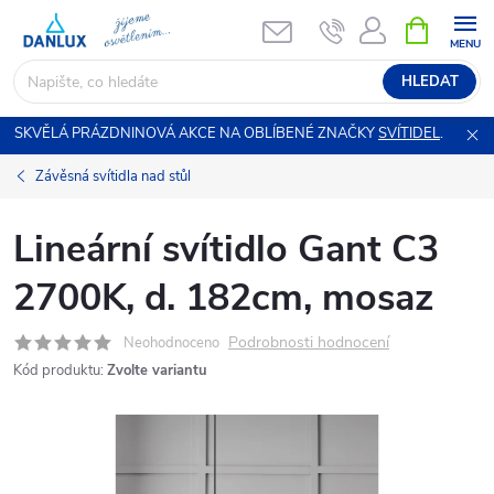
Přejít
NÁKUPNÍ
KOŠÍK
na
obsah
HLEDAT
SKVĚLÁ PRÁZDNINOVÁ AKCE NA OBLÍBENÉ ZNAČKY
SVÍTIDEL
.
Závěsná svítidla nad stůl
Lineární svítidlo Gant C3
2700K, d. 182cm, mosaz
Podrobnosti hodnocení
Neohodnoceno
Kód produktu:
Zvolte variantu