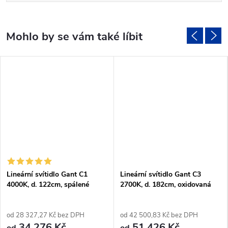
Lineární svítidlo Gant C1
Lineární svítidlo Gant C3
4000K, d. 122cm, spálené
2700K, d. 182cm, oxidovaná
dřevo
měď
od 28 327,27 Kč bez DPH
od 42 500,83 Kč bez DPH
34 276 Kč
51 426 Kč
od
od