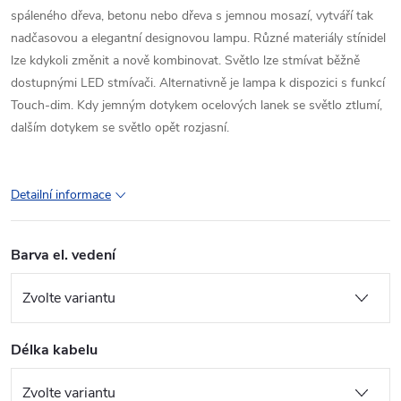
spáleného dřeva, betonu nebo dřeva s jemnou mosazí, vytváří tak
nadčasovou a elegantní designovou lampu. Různé materiály stínidel
lze kdykoli změnit a nově kombinovat. Světlo lze stmívat běžně
dostupnými LED stmívači. Alternativně je lampa k dispozici s funkcí
Touch-dim. Kdy jemným dotykem ocelových lanek se světlo ztlumí,
dalším dotykem se světlo opět rozjasní.
Detailní informace
Barva el. vedení
Délka kabelu