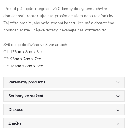
Pokud plánujete integraci své C-lampy do systému chytré
domácnosti, kontaktujte nás prosím emailem nebo telefonicky.
Zajistěte prosím, aby vaše stropní konstrukce měla dostatečnou
nosnost. Máte-li nějaké dotazy, neváhejte nás kontaktovat.
Svítidlo je dodáváno ve 3 variantách:
C1:
122cm x 8cm x 8cm
C2:
92cm x 7cm x 7cm
C3:
182cm x 8cm x 8cm
Parametry produktu
Soubory ke stažení
Diskuse
Značka