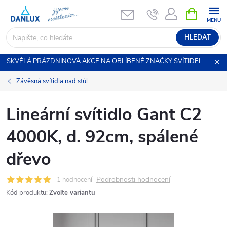
Přejít
NÁKUPNÍ
KOŠÍK
na
obsah
HLEDAT
SKVĚLÁ PRÁZDNINOVÁ AKCE NA OBLÍBENÉ ZNAČKY
SVÍTIDEL
.
Závěsná svítidla nad stůl
Lineární svítidlo Gant C2
4000K, d. 92cm, spálené
dřevo
Podrobnosti hodnocení
1 hodnocení
Kód produktu:
Zvolte variantu