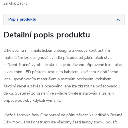
Záruka
:
2 roky
Popis produktu
Detailní popis produktu
Díky svému minimalistickému designu a vysoce kontrastním
materiálům lze designové svítidlo přizpůsobit jakémukoli stylu
zařízení. Ručně vyrobené stínidlo je dodáváno připravené k instalaci
s kvalitním LED páskem, textilním kabelem, závěsem z drátěného
lana, upevňovacím materiálem a matným ocelovým vrchlíkem.
Textilní kabel a závěs z ocelového lana lze zkrátit na požadovanou
délku. Světelný zdroj není ve svítidle trvale instalován a lze jej v
případě potřeby kdykoli vyměnit.
Každá žárovka řady C se vyrábí na přání zákazníka v dílně v Berlíně.
Díky modulární konstrukci lze všechny části lampy znovu použít.