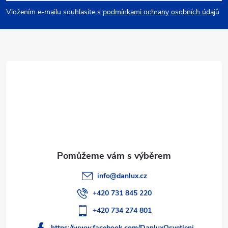
p
Vložením e-mailu souhlasíte s
podmínkami ochrany osobních údajů
a
t
í
info
@
danlux.cz
+420 731 845 220
+420 734 274 801
https://www.facebook.com/DanluxOsvetleni