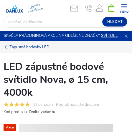
Přejít
NÁKUPNÍ
KOŠÍK
na
obsah
HLEDAT
SKVĚLÁ PRÁZDNINOVÁ AKCE NA OBLÍBENÉ ZNAČKY
SVÍTIDEL
.
Zápustné bodovky LED
LED zápustné bodové
svítidlo Nova, ø 15 cm,
4000k
Podrobnosti hodnocení
1 hodnocení
Kód produktu:
Zvolte variantu
Akce