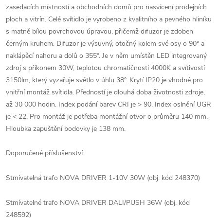
zasedacích místností a obchodních domů pro nasvícení prodejních
ploch a vitrín. Celé svítidlo je vyrobeno z kvalitního a pevného hliníku
s matně bílou povrchovou úpravou, přičemž difuzor je zdoben
černým kruhem. Difuzor je výsuvný, otočný kolem své osy o 90° a
naklápěcí nahoru a dolů o 355°. Je v něm umístěn LED integrovaný
zdroj s příkonem 30W, teplotou chromatičnosti 4000K a svítivostí
3150lm, který vyzařuje světlo v úhlu 38°. Krytí IP20 je vhodné pro
vnitřní montáž svítidla. Předností je dlouhá doba životnosti zdroje,
až 30 000 hodin. Index podání barev CRI je > 90. Index oslnění UGR
je < 22. Pro montáž je potřeba montážní otvor o průměru 140 mm.
Hloubka zapuštění bodovky je 138 mm.
Doporučené příslušenství:
Stmívatelná trafo NOVA DRIVER 1-10V 30W (obj. kód 248370)
Stmívatelné trafo NOVA DRIVER DALI/PUSH 36W (obj. kód
248592)