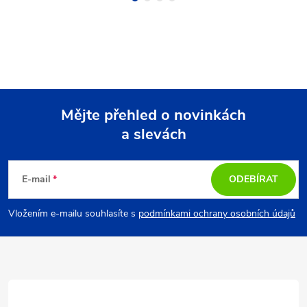
Mějte přehled o novinkách
a slevách
Z
á
E-mail
ODEBÍRAT
p
Vložením e-mailu souhlasíte s
podmínkami ochrany osobních údajů
a
t