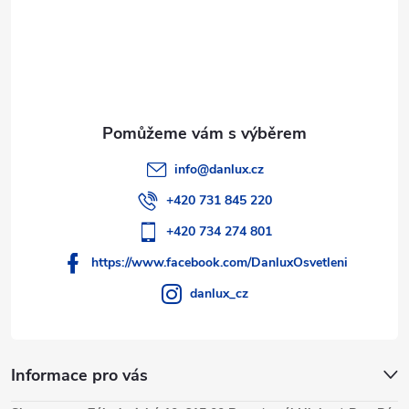
í
info
@
danlux.cz
+420 731 845 220
+420 734 274 801
https://www.facebook.com/DanluxOsvetleni
danlux_cz
Informace pro vás