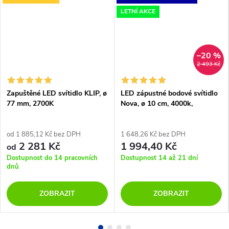
LETNÍ AKCE
–20 %
2 493 Kč
Zapuštěné LED svítidlo KLIP, ø
LED zápustné bodové svítidlo
77 mm, 2700K
Nova, ø 10 cm, 4000k,
UGR<19
od 1 885,12 Kč bez DPH
1 648,26 Kč bez DPH
2 281 Kč
1 994,40 Kč
od
Dostupnost do 14 pracovních
Dostupnost 14 až 21 dní
dnů
ZOBRAZIT
ZOBRAZIT