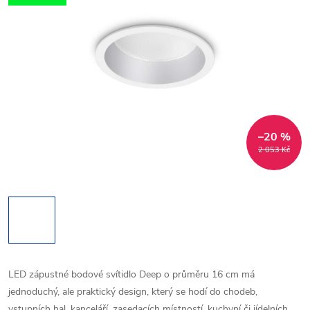
–20 %
2 053 Kč
LED zápustné bodové svítidlo Deep o průměru 16 cm má
jednoduchý, ale praktický design, který se hodí do chodeb,
vstupních hal, kanceláří, zasedacích místností, kuchyní či jídelních