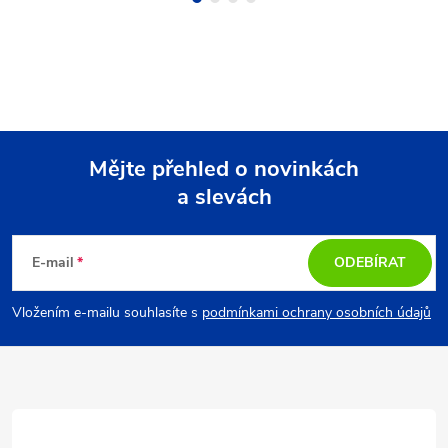
Mějte přehled o novinkách
a slevách
Z
á
E-mail
ODEBÍRAT
p
Vložením e-mailu souhlasíte s
podmínkami ochrany osobních údajů
a
t