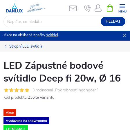
Přejít
NÁKUPNÍ
KOŠÍK
na
obsah
HLEDAT
Akce na oblíbené značky
svítidel
.
Stropní LED svítidla
LED Zápustné bodové
svítidlo Deep fi 20w, Ø 16
Podrobnosti hodnocení
3 hodnocení
Kód produktu:
Zvolte variantu
Akce
Vystaveno na showroomu
LETNÍ AKCE