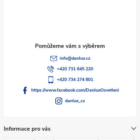
í
info
@
danlux.cz
+420 731 845 220
+420 734 274 801
https://www.facebook.com/DanluxOsvetleni
danlux_cz
Informace pro vás