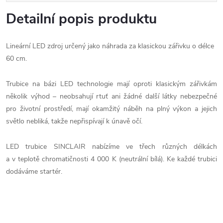
Detailní popis produktu
Lineární LED zdroj určený jako náhrada za klasickou zářivku o délce
60 cm.
Trubice na bázi LED technologie mají oproti klasickým zářivkám
několik výhod – neobsahují rtuť ani žádné další látky nebezpečné
pro životní prostředí, mají okamžitý náběh na plný výkon a jejich
světlo nebliká, takže nepřispívají k únavě očí.
LED trubice SINCLAIR nabízíme ve třech různých délkách
a v teplotě chromatičnosti 4 000 K (neutrální bílá). Ke každé trubici
dodáváme startér.