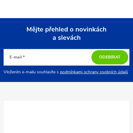
Mějte přehled o novinkách
a slevách
Z
á
E-mail
ODEBÍRAT
p
Vložením e-mailu souhlasíte s
podmínkami ochrany osobních údajů
a
t
í