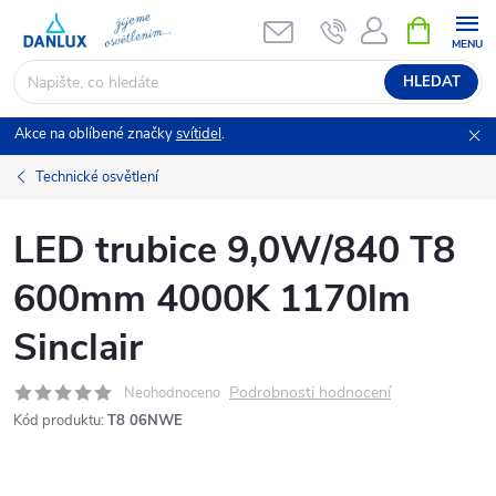
Přejít
NÁKUPNÍ
KOŠÍK
na
obsah
HLEDAT
Akce na oblíbené značky
svítidel
.
Technické osvětlení
LED trubice 9,0W/840 T8
600mm 4000K 1170lm
Sinclair
Podrobnosti hodnocení
Neohodnoceno
Kód produktu:
T8 06NWE