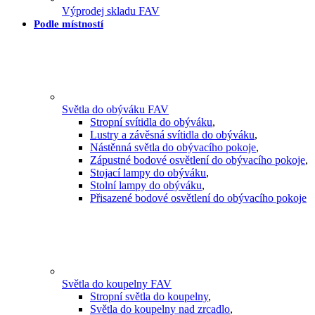
Výprodej skladu FAV
Podle místností
Světla do obýváku FAV
Stropní svítidla do obýváku
,
Lustry a závěsná svítidla do obýváku
,
Nástěnná světla do obývacího pokoje
,
Zápustné bodové osvětlení do obývacího pokoje
,
Stojací lampy do obýváku
,
Stolní lampy do obýváku
,
Přisazené bodové osvětlení do obývacího pokoje
Světla do koupelny FAV
Stropní světla do koupelny
,
Světla do koupelny nad zrcadlo
,