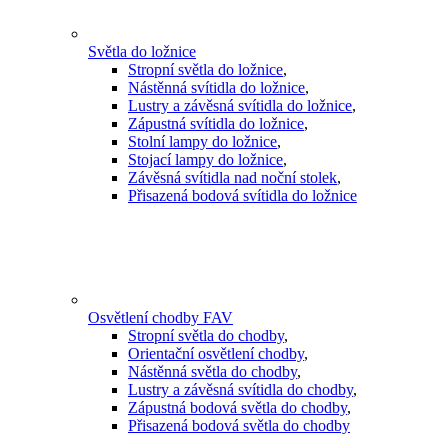
Světla do ložnice
Stropní světla do ložnice
,
Nástěnná svítidla do ložnice
,
Lustry a závěsná svítidla do ložnice
,
Zápustná svítidla do ložnice
,
Stolní lampy do ložnice
,
Stojací lampy do ložnice
,
Závěsná svítidla nad noční stolek
,
Přisazená bodová svítidla do ložnice
Osvětlení chodby FAV
Stropní světla do chodby
,
Orientační osvětlení chodby
,
Nástěnná světla do chodby
,
Lustry a závěsná svítidla do chodby
,
Zápustná bodová světla do chodby
,
Přisazená bodová světla do chodby