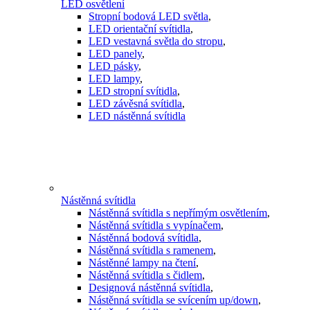
LED osvětlení
Stropní bodová LED světla
,
LED orientační svítidla
,
LED vestavná světla do stropu
,
LED panely
,
LED pásky
,
LED lampy
,
LED stropní svítidla
,
LED závěsná svítidla
,
LED nástěnná svítidla
Nástěnná svítidla
Nástěnná svítidla s nepřímým osvětlením
,
Nástěnná svítidla s vypínačem
,
Nástěnná bodová svítidla
,
Nástěnná svítidla s ramenem
,
Nástěnné lampy na čtení
,
Nástěnná svítidla s čidlem
,
Designová nástěnná svítidla
,
Nástěnná svítidla se svícením up/down
,