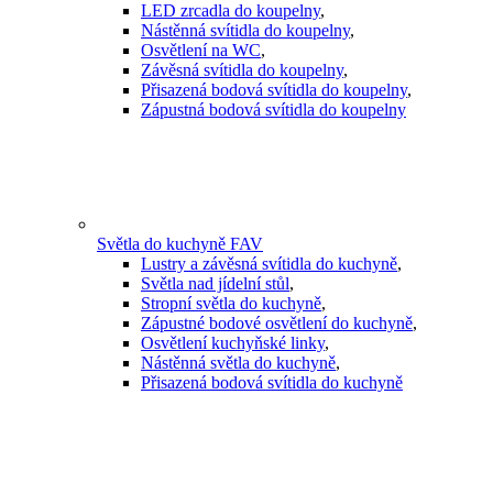
LED zrcadla do koupelny
,
Nástěnná svítidla do koupelny
,
Osvětlení na WC
,
Závěsná svítidla do koupelny
,
Přisazená bodová svítidla do koupelny
,
Zápustná bodová svítidla do koupelny
Světla do kuchyně FAV
Lustry a závěsná svítidla do kuchyně
,
Světla nad jídelní stůl
,
Stropní světla do kuchyně
,
Zápustné bodové osvětlení do kuchyně
,
Osvětlení kuchyňské linky
,
Nástěnná světla do kuchyně
,
Přisazená bodová svítidla do kuchyně