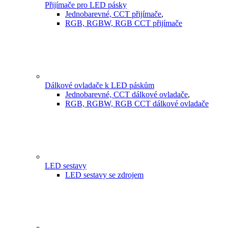
Přijímače pro LED pásky
Jednobarevné, CCT přijímače
,
RGB, RGBW, RGB CCT přijímače
Dálkové ovladače k LED páskům
Jednobarevné, CCT dálkové ovladače
,
RGB, RGBW, RGB CCT dálkové ovladače
LED sestavy
LED sestavy se zdrojem