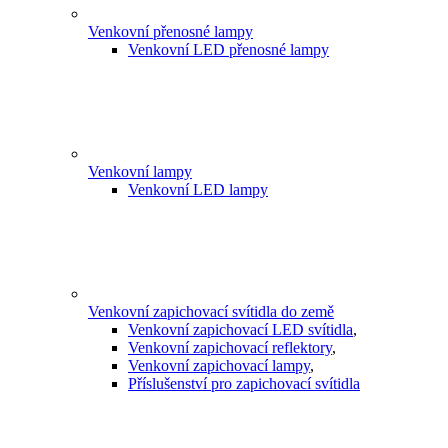
Venkovní přenosné lampy
Venkovní LED přenosné lampy
Venkovní lampy
Venkovní LED lampy
Venkovní zapichovací svítidla do země
Venkovní zapichovací LED svítidla
,
Venkovní zapichovací reflektory
,
Venkovní zapichovací lampy
,
Příslušenství pro zapichovací svítidla