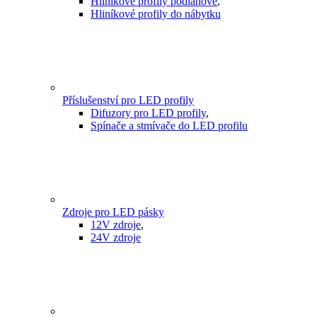
Hliníkové profily podlahové
,
Hliníkové profily do nábytku
Příslušenství pro LED profily
Difuzory pro LED profily
,
Spínače a stmívače do LED profilu
Zdroje pro LED pásky
12V zdroje
,
24V zdroje