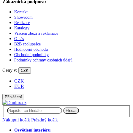
Zákaznická podpora:
Kontakt
Showroom
Realizace
Katalogy
Vrácení zboží a reklamace
O nás
B2B spolupráce
Hodnocení obchodu
Obchodní podmínky
Podmínky ochrany osobních údajů
Ceny v:
CZK
CZK
EUR
Přihlášení
Hledat
Nákupní košík
Prázdný košík
Osvětlení interiéru