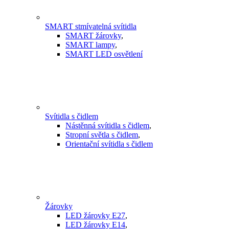
SMART stmívatelná svítidla
SMART žárovky
,
SMART lampy
,
SMART LED osvětlení
Svítidla s čidlem
Nástěnná svítidla s čidlem
,
Stropní světla s čidlem
,
Orientační svítidla s čidlem
Žárovky
LED žárovky E27
,
LED žárovky E14
,