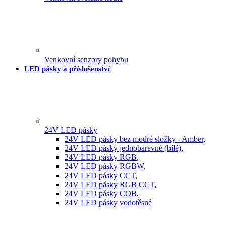
Venkovní senzory pohybu
LED pásky a příslušenství
24V LED pásky
24V LED pásky bez modré složky - Amber
,
24V LED pásky jednobarevné (bílé)
,
24V LED pásky RGB
,
24V LED pásky RGBW
,
24V LED pásky CCT
,
24V LED pásky RGB CCT
,
24V LED pásky COB
,
24V LED pásky vodotěsné