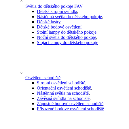
Světla do dětského pokoje FAV
Dětská stropní svítidla
,
Nástěnná světla do dětského pokoje
,
Dětské lustry
,
Dětské bodové osvětlení
,
Stolní lampy do dětského pokoje
,
Noční světla do dětského pokoje
,
Stojací lampy do dětského pokoje
Osvětlení schodiště
Stropní osvětlení schodiště
,
Orientační osvětlení schodiště
,
Nástěnná světla na schodiště
,
Závěsná svítidla na schodiště
,
Zápustné bodové osvětlení schodiště
,
Přisazené bodové osvětlení schodiště