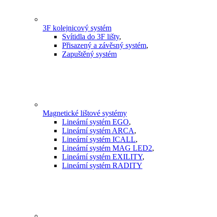
3F kolejnicový systém
Svítidla do 3F lišty
,
Přisazený a závěsný systém
,
Zapuštěný systém
Magnetické lištové systémy
Lineární systém EGO
,
Lineární systém ARCA
,
Lineární systém ICALL
,
Lineární systém MAG LED2
,
Lineární systém EXILITY
,
Lineární systém RADITY