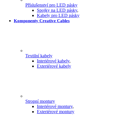
Příslušenství pro LED pásky
Spojky na LED pásky
,
Kabely pro LED pásky
Komponenty Creative Cables
Textilní kabely
Interiérové kabely
,
Exteriérové kabely
Stropní montury
Interiérové montury
,
Exteriérové montury