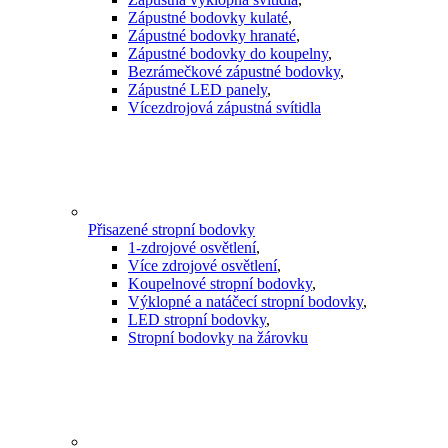
Zápustné bodovky kulaté
,
Zápustné bodovky hranaté
,
Zápustné bodovky do koupelny
,
Bezrámečkové zápustné bodovky
,
Zápustné LED panely
,
Vícezdrojová zápustná svítidla
Přisazené stropní bodovky
1-zdrojové osvětlení
,
Více zdrojové osvětlení
,
Koupelnové stropní bodovky
,
Výklopné a natáčecí stropní bodovky
,
LED stropní bodovky
,
Stropní bodovky na žárovku