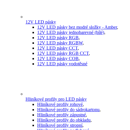
12V LED pásky
12V LED pásky bez modré složky - Amber
,
12V LED pásky jednobarevné (bílé)
,
12V LED pásky RGB
,
12V LED pásky RGBW
,
12V LED pásky CCT
,
12V LED pásky RGB CCT
,
12V LED pásky COB
,
12V LED pásky vodotěsné
Hliníkové profily pro LED pásky
Hliníkové profily rohové
,
Hliníkové profily do sádrokartonu
,
Hliníkové profily zápustné
,
Hliníkové profily do obkladu
,
Hliníkové profily stropní
,