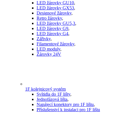
LED žárovky GU10
,
LED žárovky GX53
,
Designové žárovky
,
Retro žárovky
,
LED žárovky GU5,3
,
LED žárovky G9
,
LED žárovky G4
,
Zářivky
,
Filamentové žárovky
,
LED moduly
,
Žárovky 24V
1F kolejnicový systém
Svítidla do 1F lišty
,
Jednofázová lišta
,
Napájecí konektory pro 1F lištu
,
Příslušenství k instalaci pro 1F lištu