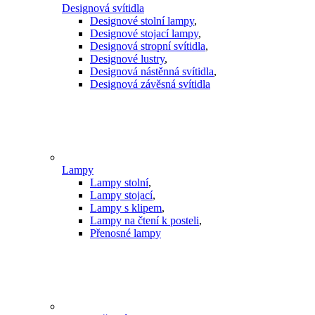
Designová svítidla
Designové stolní lampy
,
Designové stojací lampy
,
Designová stropní svítidla
,
Designové lustry
,
Designová nástěnná svítidla
,
Designová závěsná svítidla
Lampy
Lampy stolní
,
Lampy stojací
,
Lampy s klipem
,
Lampy na čtení k posteli
,
Přenosné lampy