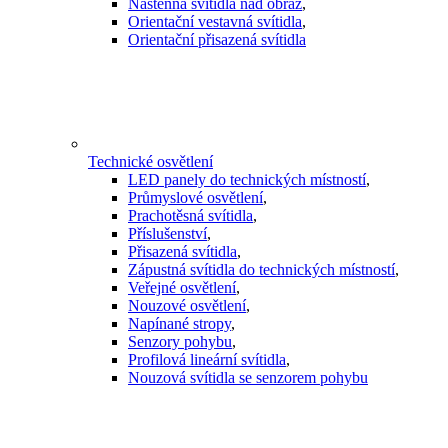
Nástěnná svítidla nad obraz
,
Orientační vestavná svítidla
,
Orientační přisazená svítidla
Technické osvětlení
LED panely do technických místností
,
Průmyslové osvětlení
,
Prachotěsná svítidla
,
Příslušenství
,
Přisazená svítidla
,
Zápustná svítidla do technických místností
,
Veřejné osvětlení
,
Nouzové osvětlení
,
Napínané stropy
,
Senzory pohybu
,
Profilová lineární svítidla
,
Nouzová svítidla se senzorem pohybu