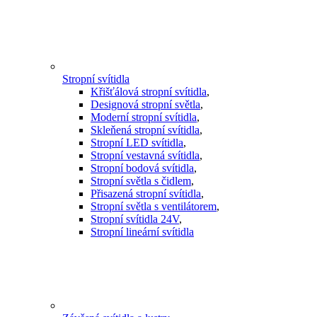
Stropní svítidla
Křišťálová stropní svítidla
,
Designová stropní světla
,
Moderní stropní svítidla
,
Skleňená stropní svítidla
,
Stropní LED svítidla
,
Stropní vestavná svítidla
,
Stropní bodová svítidla
,
Stropní světla s čidlem
,
Přisazená stropní svítidla
,
Stropní světla s ventilátorem
,
Stropní svítidla 24V
,
Stropní lineární svítidla