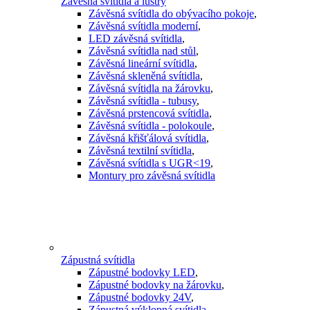
Závěsná svítidla a lustry
Závěsná svítidla do obývacího pokoje
,
Závěsná svítidla moderní
,
LED závěsná svítidla
,
Závěsná svítidla nad stůl
,
Závěsná lineární svítidla
,
Závěsná skleněná svítidla
,
Závěsná svítidla na žárovku
,
Závěsná svítidla - tubusy
,
Závěsná prstencová svítidla
,
Závěsná svítidla - polokoule
,
Závěsná křišťálová svítidla
,
Závěsná textilní svítidla
,
Závěsná svítidla s UGR<19
,
Montury pro závěsná svítidla
Zápustná svítidla
Zápustné bodovky LED
,
Zápustné bodovky na žárovku
,
Zápustné bodovky 24V
,
Zápustná výklopná svítidla
,