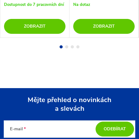
Dostupnost do 7 pracovních dní
Na dotaz
ZOBRAZIT
ZOBRAZIT
Mějte přehled o novinkách
a slevách
Z
á
E-mail
ODEBÍRAT