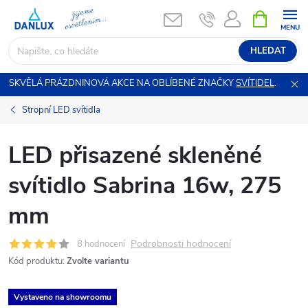
Přejít
NÁKUPNÍ
KOŠÍK
na
obsah
HLEDAT
SKVĚLÁ PRÁZDNINOVÁ AKCE NA OBLÍBENÉ ZNAČKY
SVÍTIDEL
.
Stropní LED svítidla
LED přisazené skleněné
svítidlo Sabrina 16w, 275
mm
Podrobnosti hodnocení
8 hodnocení
Kód produktu:
Zvolte variantu
Vystaveno na showroomu