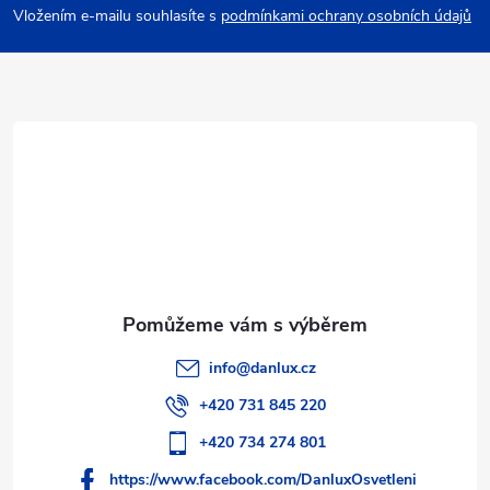
p
Vložením e-mailu souhlasíte s
podmínkami ochrany osobních údajů
a
t
í
info
@
danlux.cz
+420 731 845 220
+420 734 274 801
https://www.facebook.com/DanluxOsvetleni