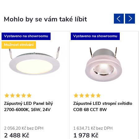
Vystaveno na showroomu
Vystaveno na showroomu
Možnost stmívání
Zápustný LED Panel bílý
Zápustné LED stropní svítidlo
2700-6000K, 16W, 24V
COB 68 CCT 8W
2 056,20 Kč bez DPH
1 634,71 Kč bez DPH
2 488 Kč
1 978 Kč