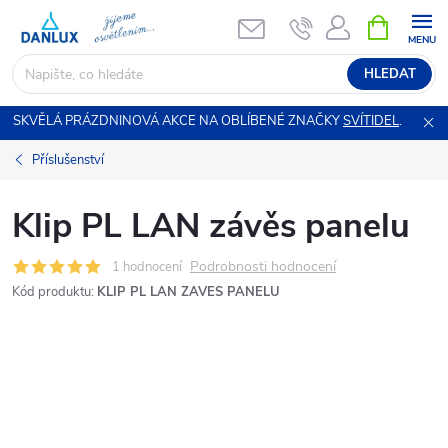
Přejít
NÁKUPNÍ
KOŠÍK
na
obsah
HLEDAT
SKVĚLÁ PRÁZDNINOVÁ AKCE NA OBLÍBENÉ ZNAČKY
SVÍTIDEL
.
Příslušenství
Klip PL LAN závěs panelu
Podrobnosti hodnocení
1 hodnocení
Kód produktu:
KLIP PL LAN ZAVES PANELU