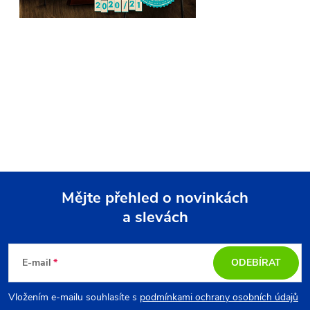
Mějte přehled o novinkách
a slevách
Z
á
E-mail
ODEBÍRAT
p
Vložením e-mailu souhlasíte s
podmínkami ochrany osobních údajů