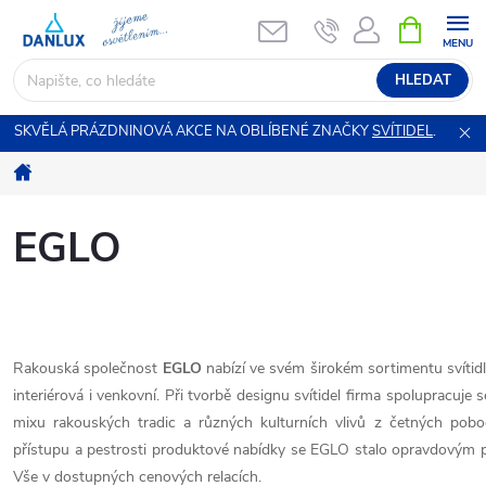
Přejít
NÁKUPNÍ
KOŠÍK
na
obsah
HLEDAT
SKVĚLÁ PRÁZDNINOVÁ AKCE NA OBLÍBENÉ ZNAČKY
SVÍTIDEL
.
Domů
EGLO
Rakouská společnost
EGLO
nabízí ve svém širokém sortimentu svítidl
interiérová i venkovní. Při tvorbě designu svítidel firma spolupracuje 
mixu rakouských tradic a různých kulturních vlivů z četných pobo
přístupu a pestrosti produktové nabídky se EGLO stalo opravdovým
Vše v dostupných cenových relacích.