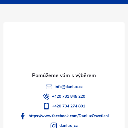
a
t
í
info
@
danlux.cz
+420 731 845 220
+420 734 274 801
https://www.facebook.com/DanluxOsvetleni
danlux_cz