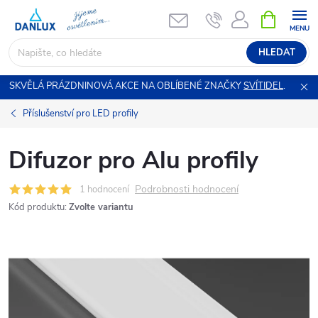
Přejít
NÁKUPNÍ
KOŠÍK
na
obsah
HLEDAT
SKVĚLÁ PRÁZDNINOVÁ AKCE NA OBLÍBENÉ ZNAČKY
SVÍTIDEL
.
Příslušenství pro LED profily
Difuzor pro Alu profily
Podrobnosti hodnocení
1 hodnocení
Kód produktu:
Zvolte variantu