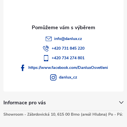
info
@
danlux.cz
+420 731 845 220
+420 734 274 801
https://www.facebook.com/DanluxOsvetleni
danlux_cz
Informace pro vás
Showroom - Zábrdovická 10, 615 00 Brno (areál Hlubna) Po - Pá: