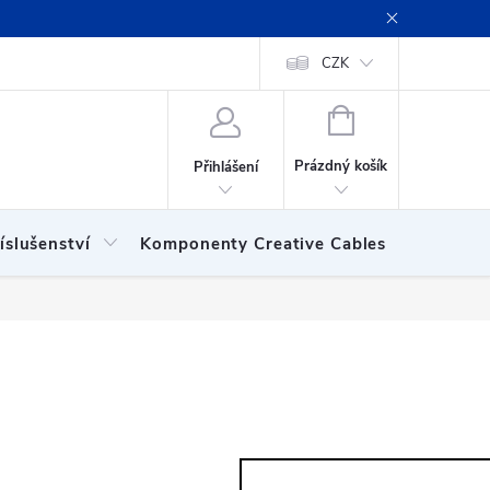
ení obchodu
Obchodní podmínky
Podmínky ochrany osobních
CZK
NÁKUPNÍ
KOŠÍK
Prázdný košík
Přihlášení
íslušenství
Komponenty Creative Cables
Show