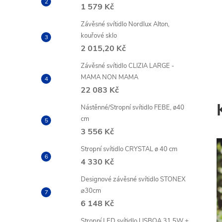
n
1 579 Kč
e
Závěsné svítidlo Nordlux Alton,
kouřové sklo
l
2 015,20 Kč
Závěsné svítidlo CLIZIA LARGE -
MAMA NON MAMA
22 083 Kč
Nástěnné/Stropní svítidlo FEBE, ø40
cm
3 556 Kč
Stropní svítidlo CRYSTAL ø 40 cm
4 330 Kč
Designové závěsné svítidlo STONEX
⌀30cm
6 148 Kč
Stropní LED svítidlo LISBOA 31,5W +