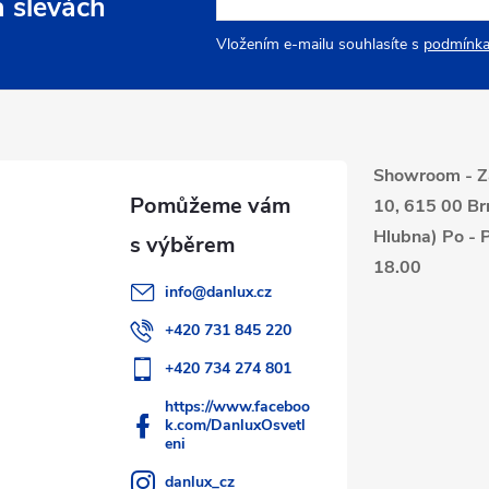
a slevách
Vložením e-mailu souhlasíte s
podmínka
Showroom - Z
10, 615 00 Br
Hlubna) Po - P
18.00
info
@
danlux.cz
+420 731 845 220
+420 734 274 801
https://www.faceboo
k.com/DanluxOsvetl
eni
danlux_cz