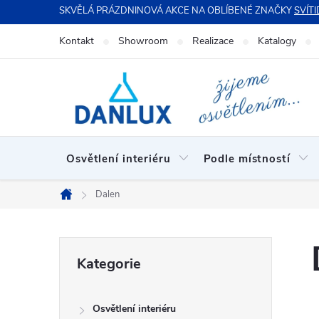
Přejít
SKVĚLÁ PRÁZDNINOVÁ AKCE NA OBLÍBENÉ ZNAČKY
SVÍTI
na
Kontakt
Showroom
Realizace
Katalogy
obsah
Osvětlení interiéru
Podle místností
Dalen
Domů
P
Přeskočit
Kategorie
kategorie
o
Osvětlení interiéru