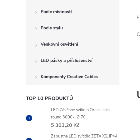
s
Podle místností
t
F
Podle stylu
r
C
a
Venkovní osvětlení
n
LED pásky a příslušenství
n
Komponenty Creative Cables
í
TOP 10 PRODUKTŮ
p
LED Závěsné svítidlo Oracle slim
round 3000k, Ø 70
a
5 303,20 Kč
Zápustné LED svítidlo ZETA XS, IP44