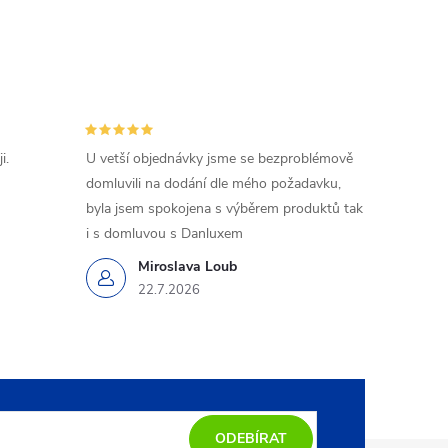
i.
U vetší objednávky jsme se bezproblémově
domluvili na dodání dle mého požadavku,
byla jsem spokojena s výběrem produktů tak
i s domluvou s Danluxem
Miroslava Loub
22.7.2026
ODEBÍRAT