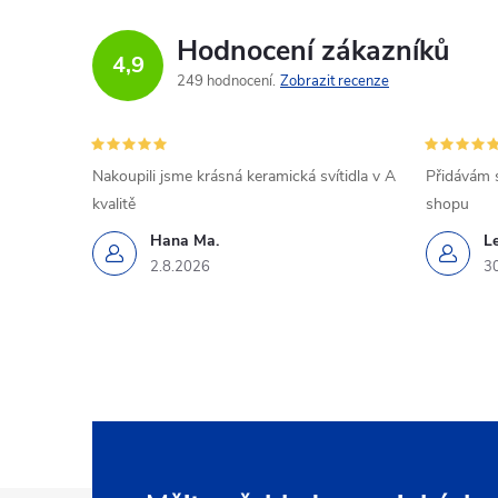
Hodnocení zákazníků
4,9
249 hodnocení
Zobrazit recenze
Nakoupili jsme krásná keramická svítidla v A
Přidávám 
kvalitě
shopu
Hana Ma.
L
2.8.2026
3