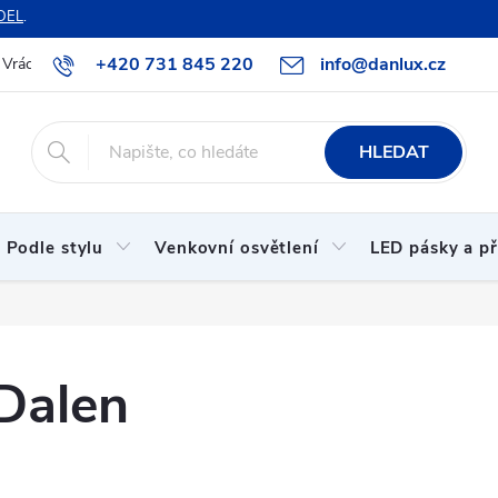
DEL
.
+420 731 845 220
info@danlux.cz
Vrácení zboží a reklamace
O nás
B2B spolupráce
Hodnoc
HLEDAT
Podle stylu
Venkovní osvětlení
LED pásky a př
Dalen