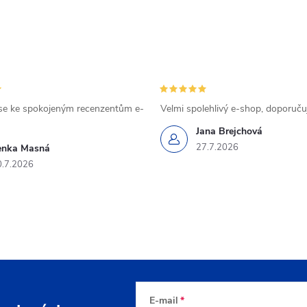
se ke spokojeným recenzentům e-
Velmi spolehlivý e-shop, doporučuj
Jana Brejchová
27.7.2026
enka Masná
0.7.2026
E-mail