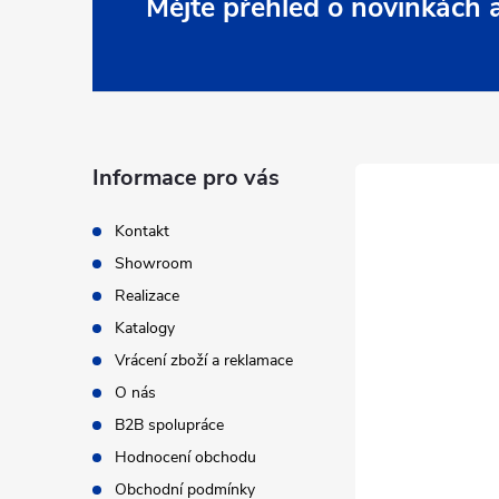
Z
Mějte přehled o novinkách
á
p
a
Informace pro vás
t
Kontakt
Showroom
í
Realizace
Katalogy
Vrácení zboží a reklamace
O nás
B2B spolupráce
Hodnocení obchodu
Obchodní podmínky