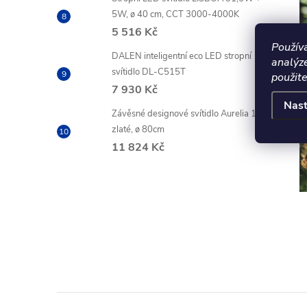
5W, ø 40 cm, CCT 3000-4000K
5 516 Kč
Použív
DALEN inteligentní eco LED stropní
analýz
svítidlo DL-C515T
použite
7 930 Kč
Nast
Závěsné designové svítidlo Aurelia 1,
zlaté, ø 80cm
11 824 Kč