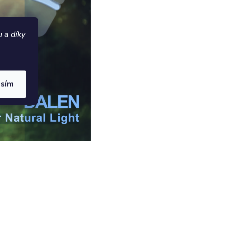
 a díky
asím