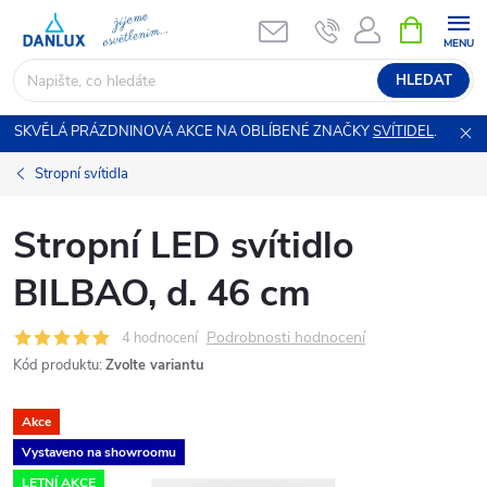
Přejít
NÁKUPNÍ
KOŠÍK
na
obsah
HLEDAT
SKVĚLÁ PRÁZDNINOVÁ AKCE NA OBLÍBENÉ ZNAČKY
SVÍTIDEL
.
Stropní svítidla
Stropní LED svítidlo
BILBAO, d. 46 cm
Podrobnosti hodnocení
4 hodnocení
Kód produktu:
Zvolte variantu
Akce
Vystaveno na showroomu
LETNÍ AKCE