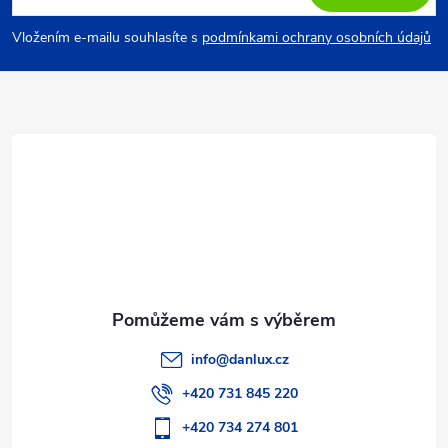
p
Vložením e-mailu souhlasíte s
podmínkami ochrany osobních údajů
a
t
í
info
@
danlux.cz
+420 731 845 220
+420 734 274 801